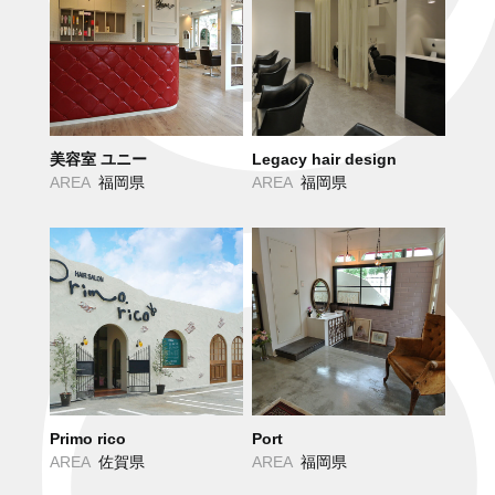
美容室 ユニー
Legacy hair design
AREA
福岡県
AREA
福岡県
Primo rico
Port
AREA
佐賀県
AREA
福岡県