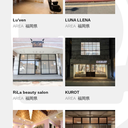
Lu'ven
LUNA LLENA
AREA
福岡県
AREA
福岡県
RiLa beauty salon
KUROT
AREA
福岡県
AREA
福岡県