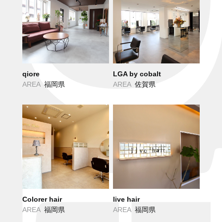
qiore
LGA by cobalt
AREA
福岡県
AREA
佐賀県
Colorer hair
live hair
AREA
福岡県
AREA
福岡県