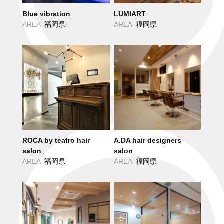
Blue vibration
LUMIART
AREA
福岡県
AREA
福岡県
ROCA by teatro hair
A.DA hair designers
salon
salon
AREA
福岡県
AREA
福岡県