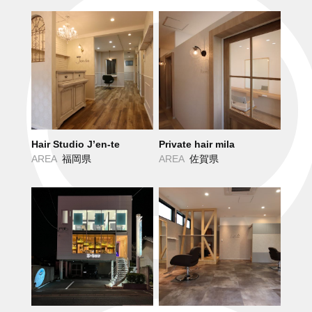
Hair Studio J’en-te
Private hair mila
AREA
福岡県
AREA
佐賀県