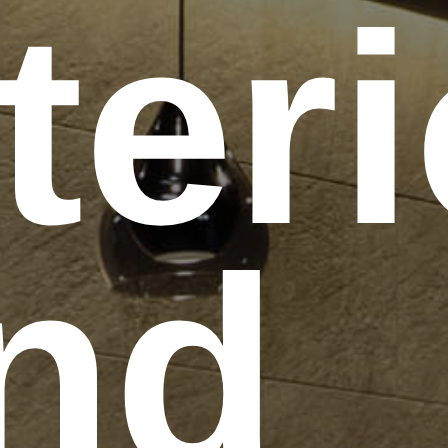
ter
nd