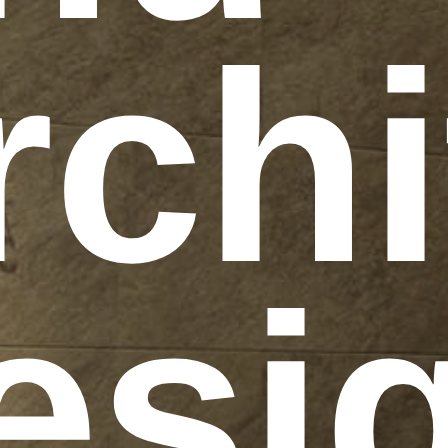
rchi
esi