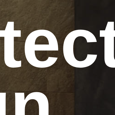
tec
gn